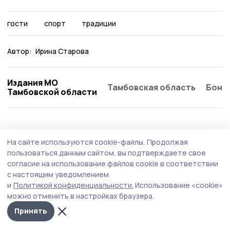
гости
спорт
традиции
Автор:
Ирина Старова
Издания МО
Тамбовская область
Бонд
Тамбовской области
Статья
2 августа , 14:58
На сайте используются cookie-файлы.
Продолжая
Вишнёвый сезон в Жердевском округе
пользоваться данным сайтом, вы подтверждаете свое
отметился хорошим урожаем
согласие на использование файлов cookie в соответствии
с настоящим уведомлением
ОАО «Плодопитомник «Жердевский» делает ставку на
и
Политикой конфиденциальности.
Использование «cookie»
сплочённый коллектив и новые технологии.
можно отменить в настройках браузера.
Принять