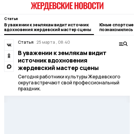
Статья
В уважении к землякам видит источник
Юные спортсмен
вдохновения жердевский мастер сцены
познакомились 
глубинки и жер
Статья
25 марта , 08:40
В уважении к землякам видит
источник вдохновения
жердевский мастер сцены
Сегодня работники культуры Жердевского
округа встречают свой профессиональный
праздник.