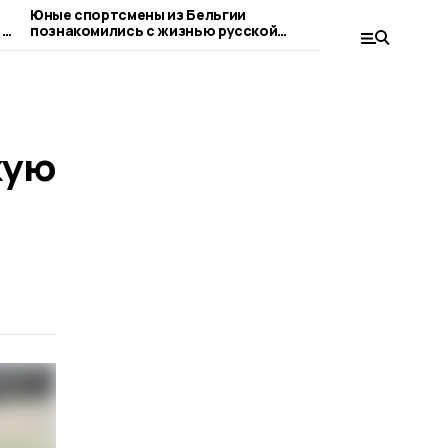
Юные спортсмены из Бельгии
Вишнёвый сез
 в
познакомились с жизнью русской
отметился х
глубинки и жердевской Спортшколы
кую