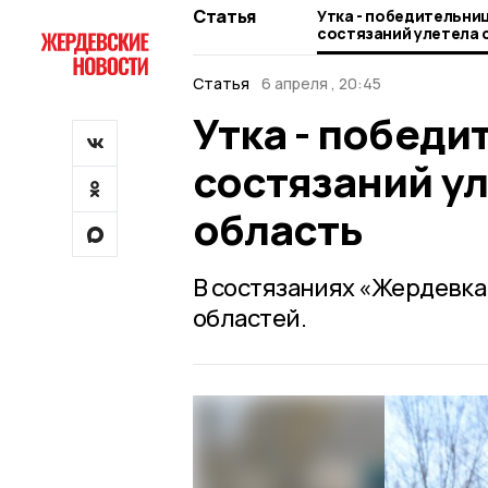
Статья
Утка - победительни
состязаний улетела 
область
Статья
6 апреля , 20:45
Утка - побед
состязаний ул
область
В состязаниях «Жердевка 
областей.