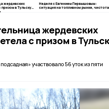
ца жердевских
Неделя с Евгением Первышовым:
с призом в Тульскую
ситуация на топливном рынке, чистота
городе и приоритеты образования
ительница жердевских
етела с призом в Тульс
подсадная» участвовало 56 уток из пяти