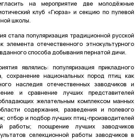
игласить на мероприятие две молодёжные
иотический клуб «Гюрза» и секцию по пулевой
ной школы.
ия стала популяризация традиционной русской
ак элемента отечественного этнокультурного
авданного способа добывания пернатой дичи.
иятия являлись: популяризация прикладного
а, сохранение национальных пород птиц как
ного наследия отечественных заводчиков и
вление и сравнение лучших представителей
 обладающих желательным комплексом манных
бласти содержания, разведения и полевого
к; отбор и подбор лучших птиц-производителей
й работы; поощрение лучших заводчиков
зультатов селекционной работы заводчиков в