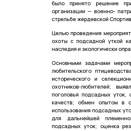
было принято решение пр
организации — военно- патр
стрельбе жердевской Спортив
Целью проведения мероприят
охоты с подсадной уткой к
наследия и экологически опр
Основными задачами меропр
любительского птицеводств
исторического и селекцион
охотников-любителей; выя
поголовья подсадных уток,
качеств; обмен опытом в о
использования подсадных уто
для дальнейшей племенно
подсадных уток; оценка ре