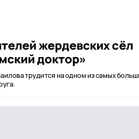
ителей жердевских сёл
емский доктор»
аилова трудится на одном из самых больш
руга.