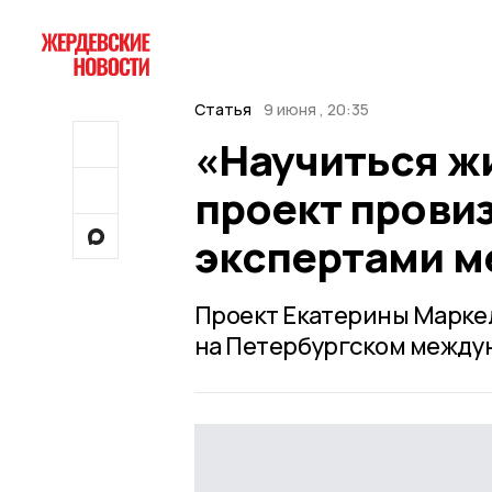
Статья
9 июня , 20:35
«Научиться жи
проект прови
экспертами м
Проект Екатерины Маркел
на Петербургском между