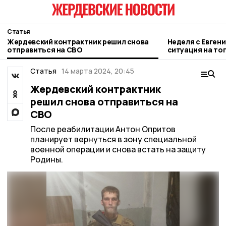
Статья
Жердевский контрактник решил снова
Неделя с Евген
отправиться на СВО
ситуация на то
городе и приор
Статья
14 марта 2024, 20:45
Жердевский контрактник
решил снова отправиться на
СВО
После реабилитации Антон Опритов
планирует вернуться в зону специальной
военной операции и снова встать на защиту
Родины.