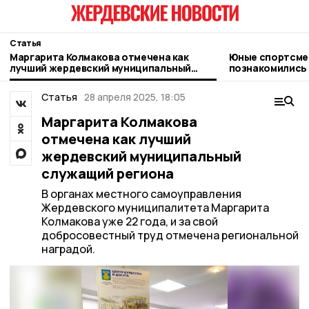
Статья
Маргарита Колмакова отмечена как
Юные спортсмен
лучший жердевский муниципальный
познакомились 
служащий региона
глубинки и жер
Статья
28 апреля 2025, 18:05
Маргарита Колмакова
отмечена как лучший
жердевский муниципальный
служащий региона
В органах местного самоуправления
Жердевского муниципалитета Маргарита
Колмакова уже 22 года, и за свой
добросовестный труд отмечена региональной
наградой.