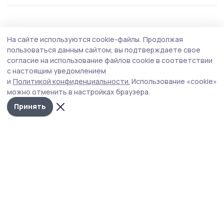
Статья
2 августа , 14:58
На сайте используются cookie-файлы.
Продолжая
Вишнёвый сезон в Жердевском округе
пользоваться данным сайтом, вы подтверждаете свое
отметился хорошим урожаем
согласие на использование файлов cookie в соответствии
с настоящим уведомлением
ОАО «Плодопитомник «Жердевский» делает ставку на
и
Политикой конфиденциальности.
Использование «cookie»
сплочённый коллектив и новые технологии.
можно отменить в настройках браузера.
Принять