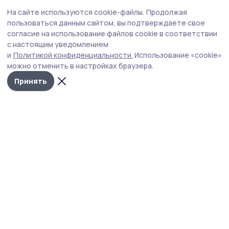
Статья
2 августа , 14:58
На сайте используются cookie-файлы.
Продолжая
Вишнёвый сезон в Жердевском округе
пользоваться данным сайтом, вы подтверждаете свое
отметился хорошим урожаем
согласие на использование файлов cookie в соответствии
с настоящим уведомлением
ОАО «Плодопитомник «Жердевский» делает ставку на
и
Политикой конфиденциальности.
Использование «cookie»
сплочённый коллектив и новые технологии.
можно отменить в настройках браузера.
Принять
Фото: Елена Покидова