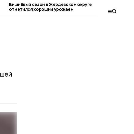
Вишнёвый сезон в Жердевском округе
Жители Жерде
отметился хорошим урожаем
состояния д
ошей