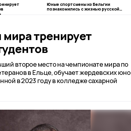
ренирует
Юные спортсмены из Бельгии
ов
познакомились с жизнью русской
глубинки и жердевской Спортшколы
 мира тренирует
тудентов
вший второе место на чемпионате мира по
етеранов в Ельце, обучает жердевских юн
анной в 2023 году в колледже сахарной