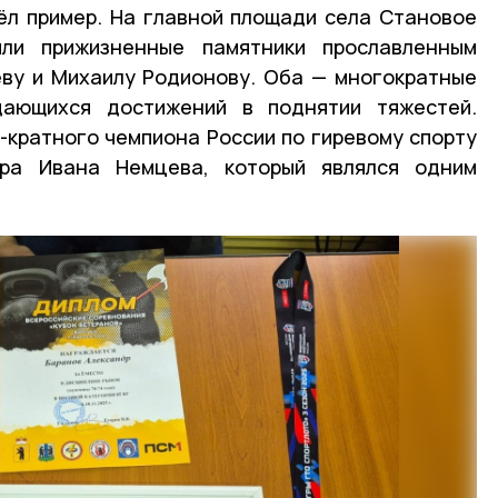
ёл пример. На главной площади села Становое
или прижизненные памятники прославленным
ву и Михаилу Родионову. Оба — многократные
дающихся достижений в поднятии тяжестей.
-кратного чемпиона России по гиревому спорту
ира Ивана Немцева, который являлся одним