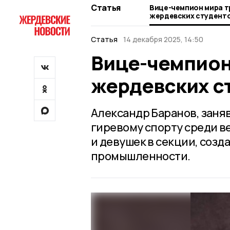
Статья
Вице-чемпион мира т
жердевских студент
Статья
14 декабря 2025, 14:50
Вице-чемпион
жердевских с
Александр Баранов, заня
гиревому спорту среди в
и девушек в секции, созд
промышленности.