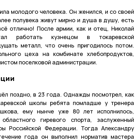
ила молодого человека. Он женился, и со своей
олее полувека живут мирно и душа в душу, есть
всё отлично! После армии, как и отец, Николай
тал работать кузнецом в токаревской
щущать металл, что очень пригодилось потом.
ольного цеха на комбинате хлебопродуктов,
листом поселковой администрации.
еции
шёл поздно, в 23 года. Однажды посмотрел, как
каревской школы ребята помладше у тренера
шкова, ему нынче уже 80 лет исполнилось,
 областного гиревого спорта, заслуженный
уры Российской Федерации. Тогда Александру
 течение года он выполнил норматив мастера