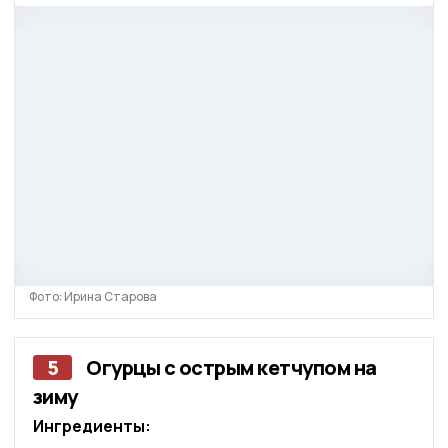
Фото: Ирина Старова
5
Огурцы с острым кетчупом на
зиму
Ингредиенты: