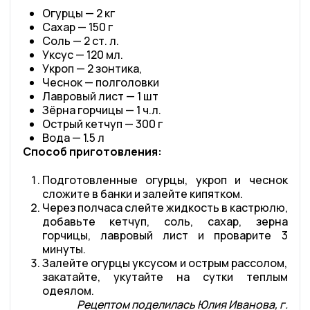
Огурцы — 2 кг
Сахар — 150 г
Соль — 2 ст. л.
Уксус — 120 мл.
Укроп — 2 зонтика,
Чеснок — полголовки
Лавровый лист — 1 шт
Зёрна горчицы — 1 ч.л.
Острый кетчуп — 300 г
Вода — 1.5 л
Способ приготовления:
Подготовленные огурцы, укроп и чеснок
сложите в банки и залейте кипятком.
Через полчаса слейте жидкость в кастрюлю,
добавьте кетчуп, соль, сахар, зерна
горчицы, лавровый лист и проварите 3
минуты.
Залейте огурцы уксусом и острым рассолом,
закатайте, укутайте на сутки теплым
одеялом.
Рецептом поделилась Юлия Иванова, г.