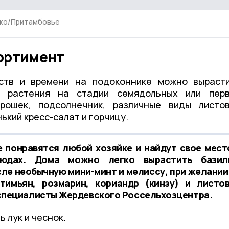
нко/Притамбовье
ортимент
ств и времени на подоконнике можно выраст
 растения на стадии семядольных или пер
рошек, подсолнечник, различные виды листо
ький кресс-салат и горчицу.
 понравятся любой хозяйке и найдут свое мест
людах. Дома можно легко вырастить базил
сле необычную мини-минт и мелиссу, при желании
тимьян, розмарин, кориандр (кинзу) и листо
 специалисты Жердевского Россельхозцентра.
ь лук и чеснок.