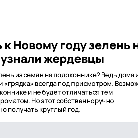
 к Новому году зелень 
 узнали жердевцы
лень из семян на подоконнике? Ведь дома 
 и «грядка» всегда под присмотром. Возмо
коннике и не будет отличаться тем
роматом. Но этот собственноручно
о получать круглый год.