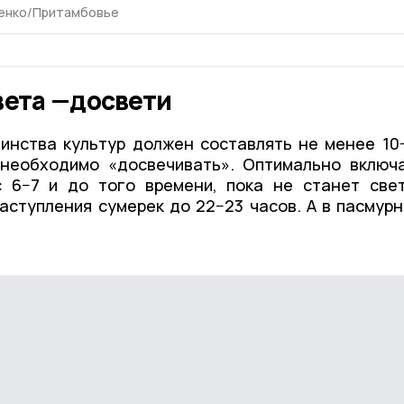
енко/Притамбовье
вета —досвети
инства культур должен составлять не менее 10
 необходимо «досвечивать». Оптимально включ
с 6−7 и до того времени, пока не станет све
наступления сумерек до 22−23 часов. А в пасмур