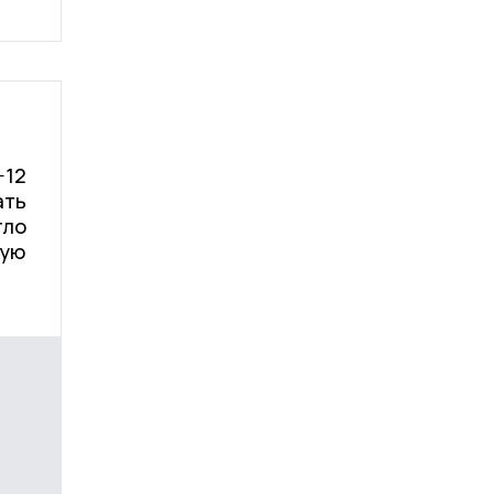
−12
ать
тло
ную