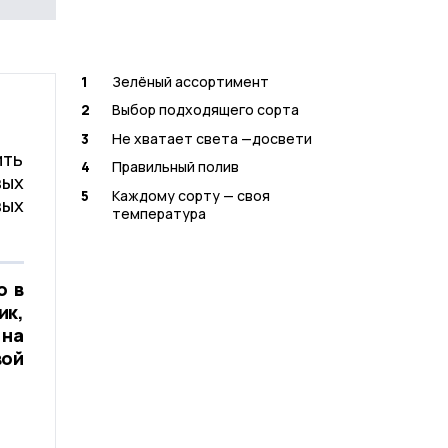
1
Зелёный ассортимент
2
Выбор подходящего сорта
3
Не хватает света —досвети
ить
4
Правильный полив
вых
5
Каждому сорту — своя
вых
температура
о в
ик,
 на
вой