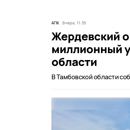
АПК
Вчера, 11:35
Жердевский ок
миллионный у
области
В Тамбовской области со