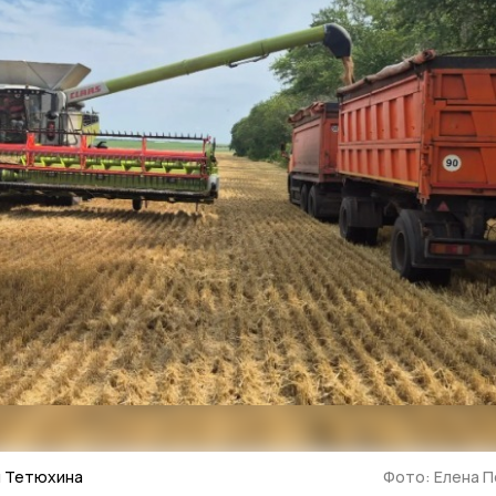
я Тетюхина
Фото: Елена 