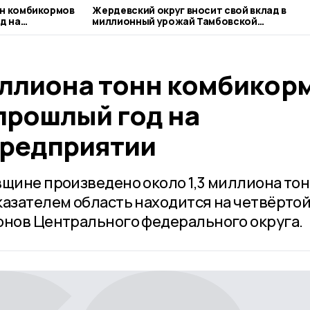
н комбикормов
Жердевский округ вносит свой вклад в
д на
миллионный урожай Тамбовской
и
области
ллиона тонн комбикор
прошлый год на
редприятии
вщине произведено около 1,3 миллиона то
казателем область находится на четвёрто
онов Центрального федерального округа.