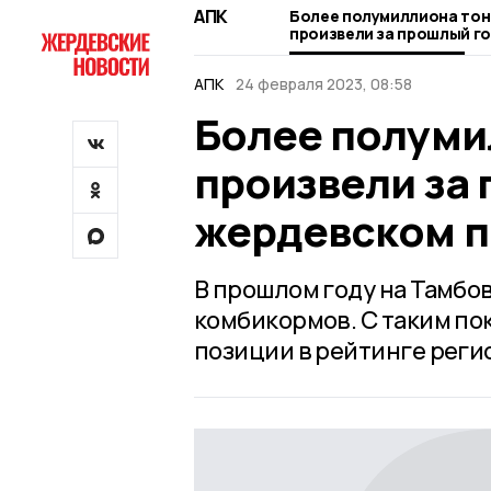
АПК
Более полумиллиона тон
произвели за прошлый го
жердевском предприяти
АПК
24 февраля 2023, 08:58
Более полуми
произвели за 
жердевском п
В прошлом году на Тамбо
комбикормов. С таким по
позиции в рейтинге реги