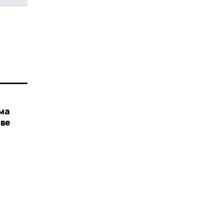
ма
иве