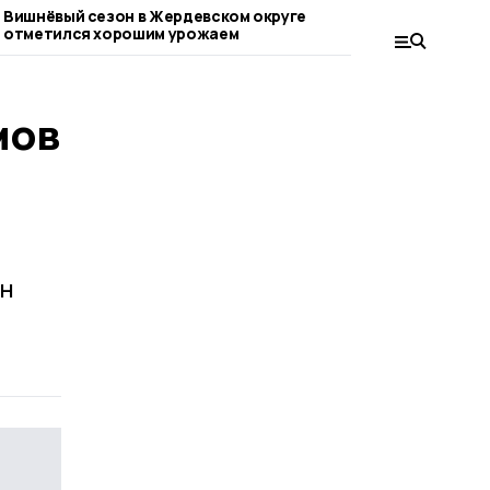
Вишнёвый сезон в Жердевском округе
Евгений Первышов
отметился хорошим урожаем
обсудили развит
мов
нн
й