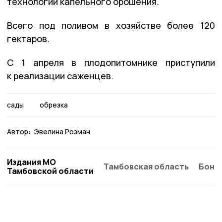
технологии капельного орошения.
Всего под поливом в хозяйстве более 120
гектаров.
С 1 апреля в плодопитомнике приступили
к реализации саженцев.
сады
обрезка
Автор:
Эвелина Розман
Издания МО
Тамбовская область
Бонд
Тамбовской области