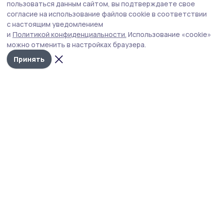
Вишнёвый сезон в Жердевском округе
пользоваться данным сайтом, вы подтверждаете свое
отметился хорошим урожаем
согласие на использование файлов cookie в соответствии
с настоящим уведомлением
ОАО «Плодопитомник «Жердевский» делает ставку на
и
Политикой конфиденциальности.
Использование «cookie»
сплочённый коллектив и новые технологии.
можно отменить в настройках браузера.
Принять
Фото: Елена Покидова
Сезон сбора вишни в ОАО «Плодопитомник