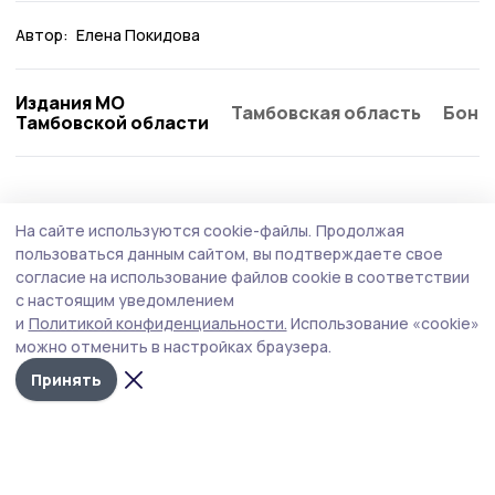
Автор:
Елена Покидова
Издания МО
Тамбовская область
Бонд
Тамбовской области
АПК
25 июля , 09:06
На сайте используются cookie-файлы.
Продолжая
Евгений Первышов и Алексей Гордеев
пользоваться данным сайтом, вы подтверждаете свое
обсудили развитие Тамбовской области
согласие на использование файлов cookie в соответствии
с настоящим уведомлением
Глава Тамбовской области Евгений Первышов
и
Политикой конфиденциальности.
Использование «cookie»
встретился с заместителем Председателя Госдумы
можно отменить в настройках браузера.
Алексеем Гордеевым.
Принять