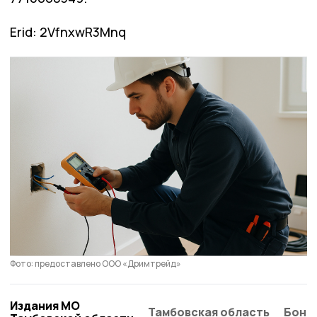
Erid: 2VfnxwR3Mnq
Фото: предоставлено ООО «Дримтрейд»
Издания МО
Тамбовская область
Бонд