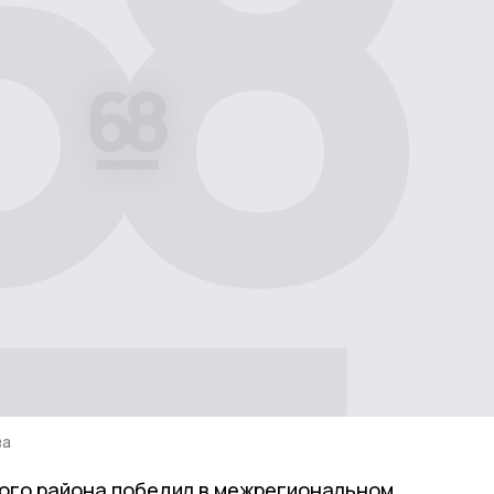
ва
ого района победил в межрегиональном