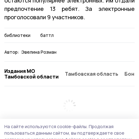
остаются популярнее электронных. Им отдали
предпочтение 13 ребят. За электронные
проголосовали 9 участников.
библиотеки
баттл
Автор:
Эвелина Розман
Издания МО
Тамбовская область
Бонд
Тамбовской области
На сайте используются cookie-файлы.
Продолжая
пользоваться данным сайтом, вы подтверждаете свое