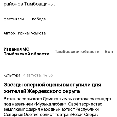
районов Тамбовщины.
фестивали
победа
Автор:
Ирина Гуськова
Издания МО
Тамбовская область
Бонд
Тамбовской области
Культура
4 августа , 14:53
Звёзды оперной сцены выступили для
жителей Жердевского округа
В стенах сельского Дома культуры состоялся концерт
под названием «Музыка любви». Своё творчество
землякам подарил народный артист Республики
Северная Осетия, солист театра «Новая Опера»