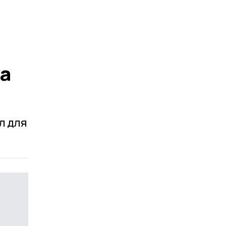
а
л для