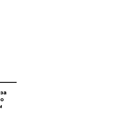
-за
но
м