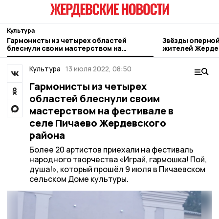
Культура
Гармонисты из четырех областей
Звёзды оперной
блеснули своим мастерством на
жителей Жерде
фестивале в селе Пичаево Жердевского
района
Культура
13 июля 2022, 08:50
Гармонисты из четырех
областей блеснули своим
мастерством на фестивале в
селе Пичаево Жердевского
района
Более 20 артистов приехали на фестиваль
народного творчества «Играй, гармошка! Пой,
душа!», который прошёл 9 июля в Пичаевском
сельском Доме культуры.