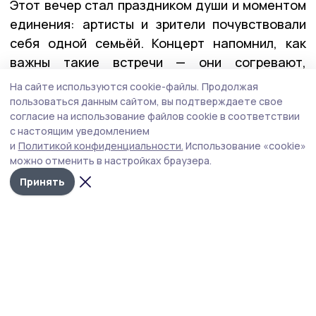
Этот вечер стал праздником души и моментом
единения: артисты и зрители почувствовали
себя одной семьёй. Концерт напомнил, как
важны такие встречи — они согревают,
объединяют и дарят веру в добро. И особенно
На сайте используются cookie-файлы.
Продолжая
ценно, что Алексей Татаринцев, уже
пользоваться данным сайтом, вы подтверждаете свое
согласие на использование файлов cookie в соответствии
добившийся признания, с искренностью
с настоящим уведомлением
и любовью дарит своё творчество землякам.
и
Политикой конфиденциальности.
Использование «cookie»
можно отменить в настройках браузера.
концерт
оперные звёзды
Принять
Автор:
Елена Покидова
Издания МО
Тамбовская область
Бонд
Тамбовской области