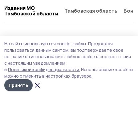
Издания МО
Тамбовская область
Бонд
Тамбовской области
Культура
31 июля , 20:47
На сайте используются cookie-файлы.
Продолжая
При ремонте очага культуры в жердевском
пользоваться данным сайтом, вы подтверждаете свое
селе сохранили панно 60- годов
согласие на использование файлов cookie в соответствии
с настоящим уведомлением
Итоги капитального ремонта Бурнакского СДК оценили
и
Политикой конфиденциальности.
Использование «cookie»
жердевские парламентарии.
можно отменить в настройках браузера.
Принять