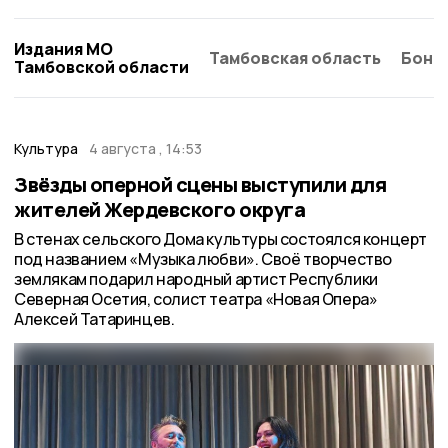
Издания МО
Тамбовская область
Бонд
Тамбовской области
Культура
4 августа , 14:53
Звёзды оперной сцены выступили для
жителей Жердевского округа
В стенах сельского Дома культуры состоялся концерт
под названием «Музыка любви». Своё творчество
землякам подарил народный артист Республики
Северная Осетия, солист театра «Новая Опера»
Алексей Татаринцев.