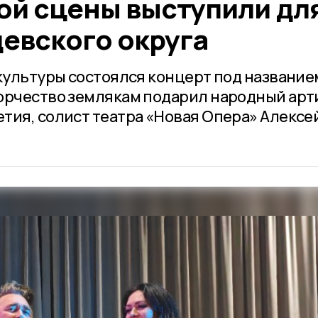
ой сцены выступили дл
евского округа
 культуры состоялся концерт под название
орчество землякам подарил народный арт
тия, солист театра «Новая Опера» Алексе