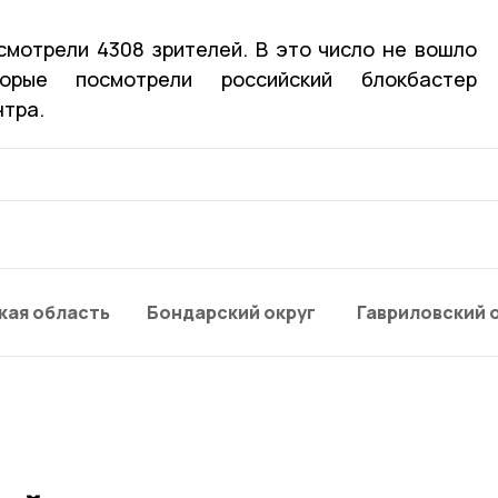
мотрели 4308 зрителей. В это число не вошло
торые посмотрели российский блокбастер
нтра.
кая область
Бондарский округ
Гавриловский 