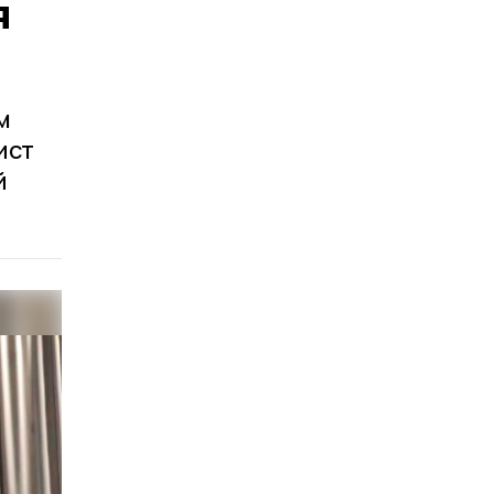
я
м
ист
й