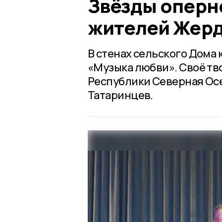
Звёзды оперн
жителей Жерд
В стенах сельского Дома
«Музыка любви». Своё тв
Республики Северная Осе
Татаринцев.