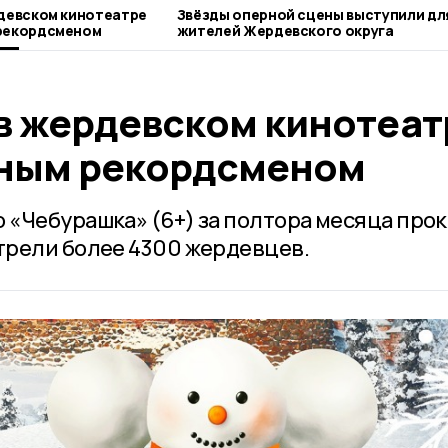
девском кинотеатре
Звёзды оперной сцены выступили дл
рекордсменом
жителей Жердевского округа
в жердевском кинотеат
тным рекордсменом
«Чебурашка» (6+) за полтора месяца прок
трели более 4300 жердевцев.