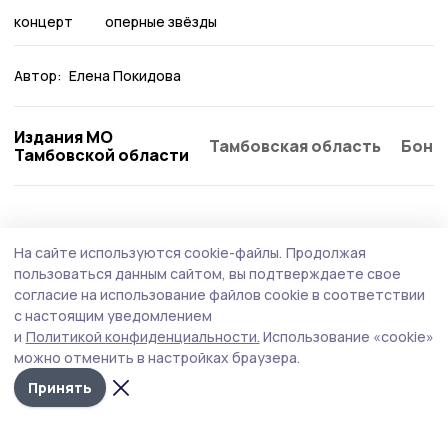
концерт
оперные звёзды
Автор:
Елена Покидова
Издания МО
Тамбовская область
Бонд
Тамбовской области
Культура
31 июля , 20:47
На сайте используются cookie-файлы.
Продолжая
При ремонте очага культуры в жердевском
пользоваться данным сайтом, вы подтверждаете свое
селе сохранили панно 60- годов
согласие на использование файлов cookie в соответствии
с настоящим уведомлением
Итоги капитального ремонта Бурнакского СДК оценили
и
Политикой конфиденциальности.
Использование «cookie»
жердевские парламентарии.
можно отменить в настройках браузера.
Принять