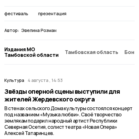
фестиваль
презентация
Автор:
Эвелина Розман
Издания МО
Тамбовская область
Бонд
Тамбовской области
Культура
4 августа , 14:53
Звёзды оперной сцены выступили для
жителей Жердевского округа
В стенах сельского Дома культуры состоялся концерт
под названием «Музыка любви». Своё творчество
землякам подарил народный артист Республики
Северная Осетия, солист театра «Новая Опера»
Алексей Татаринцев.