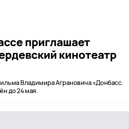
ассе приглашает
ердевский кинотеатр
фильма Владимира Аграновича «Донбасс.
н до 24 мая.