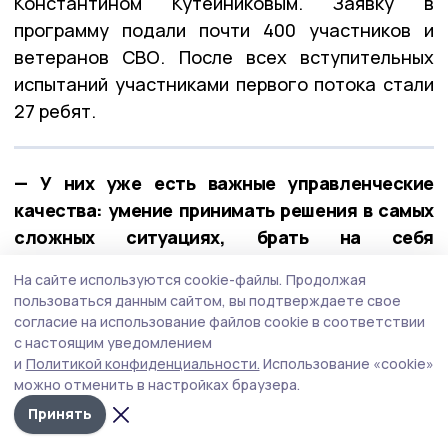
Константином Кутейниковым. Заявку в
программу подали почти 400 участников и
ветеранов СВО. После всех вступительных
испытаний участниками первого потока стали
27 ребят.
— У них уже есть важные управленческие
качества: умение принимать решения в самых
сложных ситуациях, брать на себя
ответственность и работать в команде. А
На сайте используются cookie-файлы.
Продолжая
обучение в рамках «Героев Тамбовщины» дало
пользоваться данным сайтом, вы подтверждаете свое
новые знания, навыки и умения, — отметил
согласие на использование файлов cookie в соответствии
с настоящим уведомлением
Евгений Первышов.
и
Политикой конфиденциальности.
Использование «cookie»
можно отменить в настройках браузера.
Принять