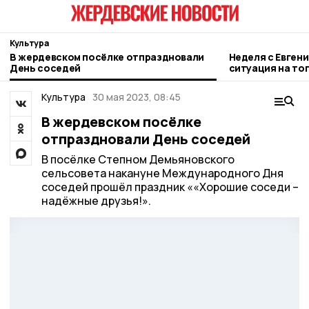
Культура
В жердевском посёлке отпраздновали
Неделя с Евген
День соседей
ситуация на то
городе и приор
Культура
30 мая 2023, 08:45
В жердевском посёлке
отпраздновали День соседей
В посёлке Степном Демьяновского
сельсовета накануне Международного Дня
соседей прошёл праздник ««Хорошие соседи –
надёжные друзья!».