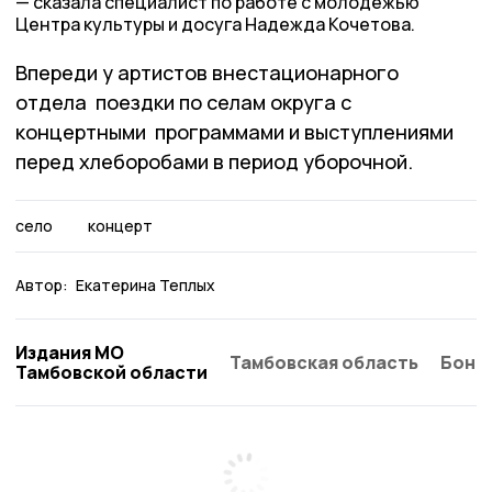
сказала специалист по работе с молодёжью
Центра культуры и досуга Надежда Кочетова.
Впереди у артистов внестационарного
отдела поездки по селам округа с
концертными программами и выступлениями
перед хлеборобами в период уборочной.
село
концерт
Автор:
Екатерина Теплых
Издания МО
Тамбовская область
Бонд
Тамбовской области