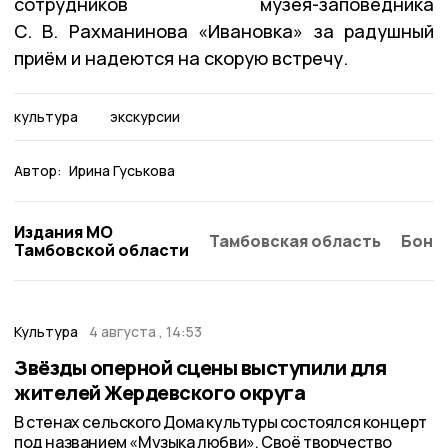
сотрудников музея-заповедника
С. В. Рахманинова «Ивановка» за радушный
приём и надеются на скорую встречу.
культура
экскурсии
Автор:
Ирина Гуськова
Издания МО
Тамбовская область
Бонд
Тамбовской области
Культура
4 августа , 14:53
Звёзды оперной сцены выступили для
жителей Жердевского округа
В стенах сельского Дома культуры состоялся концерт
под названием «Музыка любви». Своё творчество