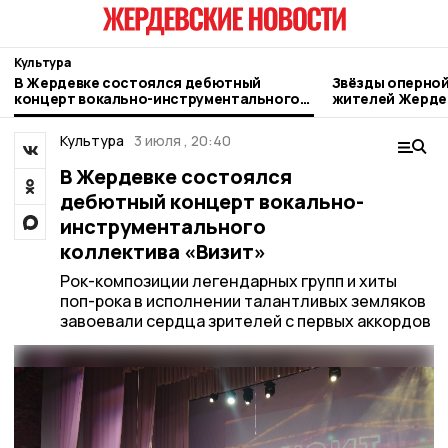
Культура
В Жердевке состоялся дебютный
Звёзды оперной
концерт вокально-инструментального
жителей Жерде
коллектива «Визит»
Культура
3 июля , 20:40
В Жердевке состоялся
дебютный концерт вокально-
инструментального
коллектива «Визит»
Рок-композиции легендарных групп и хиты
поп-рока в исполнении талантливых земляков
завоевали сердца зрителей с первых аккордов