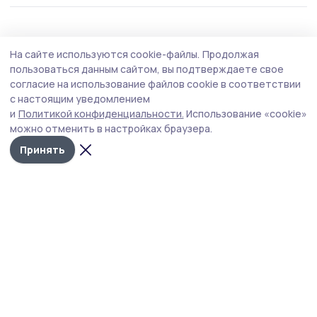
Экология
3 августа , 08:59
На сайте используются cookie-файлы.
Продолжая
В ближайшие дни в Жердевке сохранится
пользоваться данным сайтом, вы подтверждаете свое
тёплая погода
согласие на использование файлов cookie в соответствии
с настоящим уведомлением
Как лучше планировать дела на этой неделе с учётом
и
Политикой конфиденциальности.
Использование «cookie»
атмосферного давления, геомагнитной обстановки и
можно отменить в настройках браузера.
активности пыльцы.
Принять