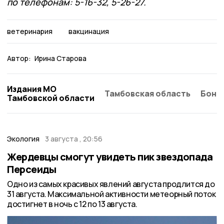
по телефонам: 5-16-32, 5-26-27.
ветеринария
вакцинация
Автор:
Ирина Старова
Издания МО
Тамбовская область
Бонд
Тамбовской области
Экология
3 августа , 20:56
Жердевцы смогут увидеть пик звездопада
Персеиды
Одно из самых красивых явлений августа продлится до
31 августа. Максимальной активности метеорный поток
достигнет в ночь с 12 по 13 августа.