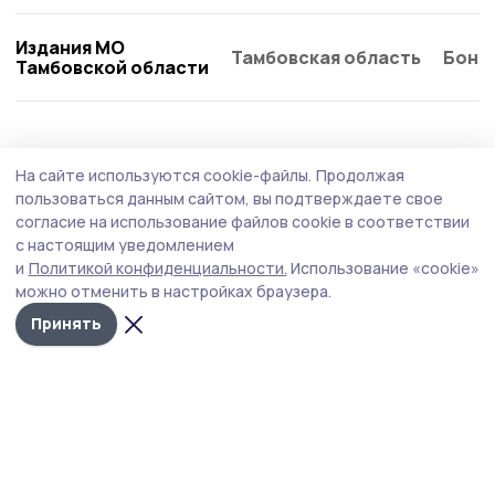
Издания МО
Тамбовская область
Бонд
Тамбовской области
Экология
3 августа , 08:59
На сайте используются cookie-файлы.
Продолжая
В ближайшие дни в Жердевке сохранится
пользоваться данным сайтом, вы подтверждаете свое
тёплая погода
согласие на использование файлов cookie в соответствии
с настоящим уведомлением
Как лучше планировать дела на этой неделе с учётом
и
Политикой конфиденциальности.
Использование «cookie»
атмосферного давления, геомагнитной обстановки и
можно отменить в настройках браузера.
активности пыльцы.
Принять