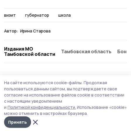
визит
губернатор
школа
Автор:
Ирина Старова
Издания МО
Тамбовская область
Бонд
Тамбовской области
Образование
Сегодня, 17:30
На сайте используются cookie-файлы.
Продолжая
В Державинском университете подвели
пользоваться данным сайтом, вы подтверждаете свое
промежуточные итоги приёмной кампании
согласие на использование файлов cookie в соответствии
с настоящим уведомлением
В 2026 году почти 14,5 тысячи абитуриентов подали
и
Политикой конфиденциальности.
Использование «cookie»
заявления на бюджетные места по программам
можно отменить в настройках браузера.
бакалавриата и специалитета.
Принять