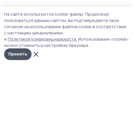
Образование
Сегодня, 17:30
На сайте используются cookie-файлы.
Продолжая
В Державинском университете подвели
пользоваться данным сайтом, вы подтверждаете свое
промежуточные итоги приёмной кампании
согласие на использование файлов cookie в соответствии
с настоящим уведомлением
В 2026 году почти 14,5 тысячи абитуриентов подали
и
Политикой конфиденциальности.
Использование «cookie»
заявления на бюджетные места по программам
можно отменить в настройках браузера.
бакалавриата и специалитета.
Принять