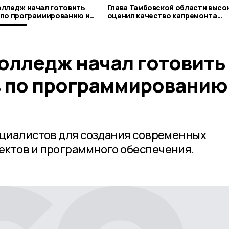
олледж начал готовить
Глава Тамбовской области высо
 по программированию и
оценил качество капремонта
Жердевской школы
олледж начал готовить
 по программированию
ециалистов для создания современных
ектов и программного обеспечения.