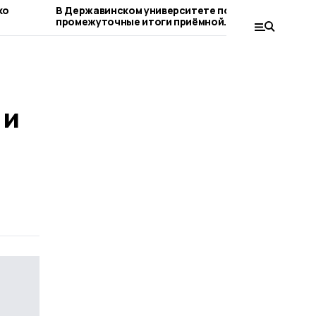
ко
В Державинском университете подвели
Держав
промежуточные итоги приёмной
перехо
кампании
году
 и