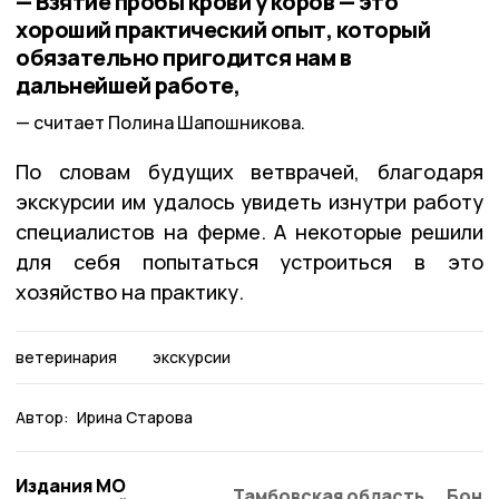
— Взятие пробы крови у коров — это
хороший практический опыт, который
обязательно пригодится нам в
дальнейшей работе,
считает Полина Шапошникова.
По словам будущих ветврачей, благодаря
экскурсии им удалось увидеть изнутри работу
специалистов на ферме. А некоторые решили
для себя попытаться устроиться в это
хозяйство на практику.
ветеринария
экскурсии
Автор:
Ирина Старова
Издания МО
Тамбовская область
Бонд