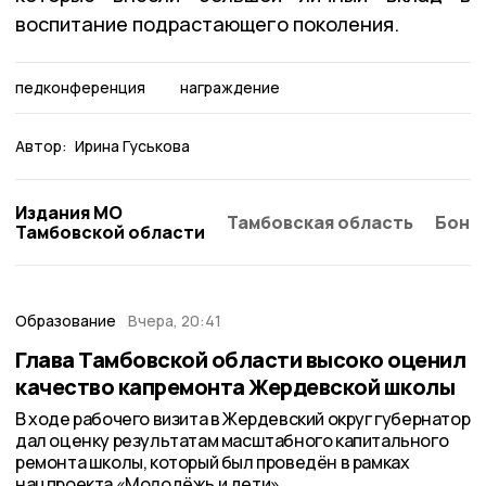
воспитание подрастающего поколения.
педконференция
награждение
Автор:
Ирина Гуськова
Издания МО
Тамбовская область
Бонд
Тамбовской области
Образование
Вчера, 20:41
Глава Тамбовской области высоко оценил
качество капремонта Жердевской школы
В ходе рабочего визита в Жердевский округ губернатор
дал оценку результатам масштабного капитального
ремонта школы, который был проведён в рамках
нацпроекта «Молодёжь и дети».