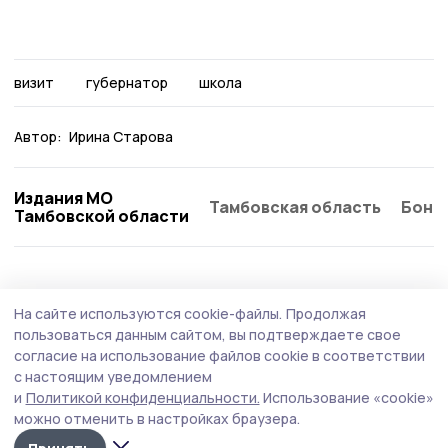
визит
губернатор
школа
Автор:
Ирина Старова
Издания МО
Тамбовская область
Бонд
Тамбовской области
Образование
Вчера, 17:30
На сайте используются cookie-файлы.
Продолжая
В Державинском университете подвели
пользоваться данным сайтом, вы подтверждаете свое
промежуточные итоги приёмной кампании
согласие на использование файлов cookie в соответствии
с настоящим уведомлением
В 2026 году почти 14,5 тысячи абитуриентов подали
и
Политикой конфиденциальности.
Использование «cookie»
заявления на бюджетные места по программам
можно отменить в настройках браузера.
бакалавриата и специалитета.