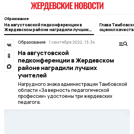
Образование
На августовской педконференции в
Глава Тамбовск
Жердевском районе наградили лучших
оценил качеств
учителей
Жердевской шк
Образование
1 сентября 2022, 13:34
На августовской
педконференции в Жердевском
районе наградили лучших
учителей
Нагрудного знака администрации Тамбовской
области «За верность педагогической
профессии» удостоены три жердевских
педагога.