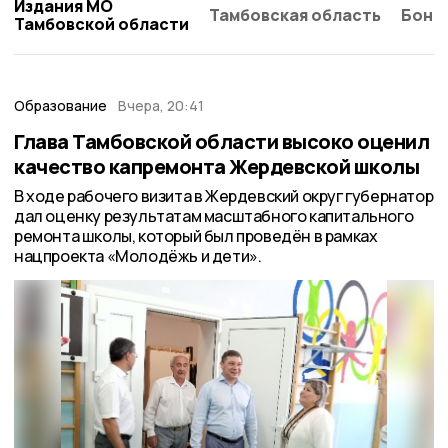
Издания МО
Тамбовская область
Бонд
Тамбовской области
Образование
Вчера, 20:41
Глава Тамбовской области высоко оценил
качество капремонта Жердевской школы
В ходе рабочего визита в Жердевский округ губернатор
дал оценку результатам масштабного капитального
ремонта школы, который был проведён в рамках
нацпроекта «Молодёжь и дети».