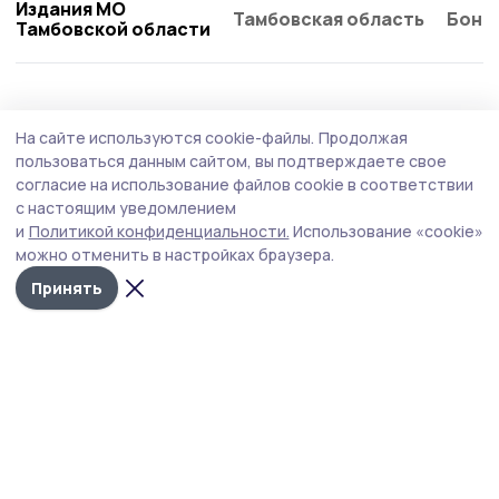
Издания МО
Тамбовская область
Бонд
Тамбовской области
Образование
Вчера, 17:30
На сайте используются cookie-файлы.
Продолжая
В Державинском университете подвели
пользоваться данным сайтом, вы подтверждаете свое
промежуточные итоги приёмной кампании
согласие на использование файлов cookie в соответствии
с настоящим уведомлением
В 2026 году почти 14,5 тысячи абитуриентов подали
и
Политикой конфиденциальности.
Использование «cookie»
заявления на бюджетные места по программам
можно отменить в настройках браузера.
бакалавриата и специалитета.
Принять