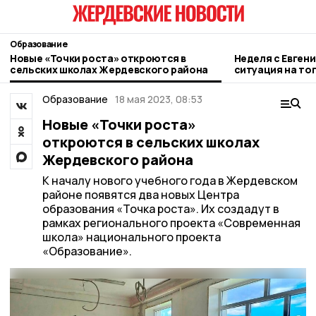
Образование
Новые «Точки роста» откроются в
Неделя с Евген
сельских школах Жердевского района
ситуация на то
городе и приор
Образование
18 мая 2023, 08:53
Новые «Точки роста»
откроются в сельских школах
Жердевского района
К началу нового учебного года в Жердевском
районе появятся два новых Центра
образования «Точка роста». Их создадут в
рамках регионального проекта «Современная
школа» национального проекта
«Образование».