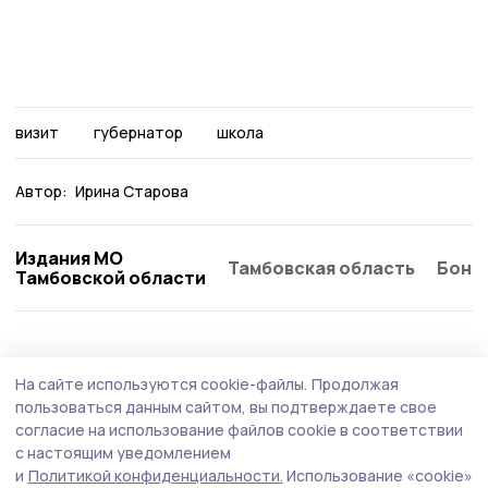
визит
губернатор
школа
Автор:
Ирина Старова
Издания МО
Тамбовская область
Бонд
Тамбовской области
Образование
Вчера, 17:30
На сайте используются cookie-файлы.
Продолжая
В Державинском университете подвели
пользоваться данным сайтом, вы подтверждаете свое
промежуточные итоги приёмной кампании
согласие на использование файлов cookie в соответствии
с настоящим уведомлением
В 2026 году почти 14,5 тысячи абитуриентов подали
и
Политикой конфиденциальности.
Использование «cookie»
заявления на бюджетные места по программам