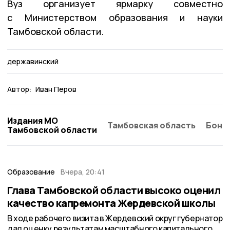
Вуз организует ярмарку совместно
с Министерством образования и науки
Тамбовской области.
державинский
Автор:
Иван Перов
Издания МО
Тамбовская область
Бонд
Тамбовской области
Образование
Вчера, 20:41
Глава Тамбовской области высоко оценил
качество капремонта Жердевской школы
В ходе рабочего визита в Жердевский округ губернатор
дал оценку результатам масштабного капитального