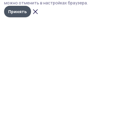
можно отменить в настройках браузера.
бакалавриата и специалитета.
Принять
Фото: Управление медиакоммуникаций Державинского университета
В Державинском университете завершается
приёмная кампания 2026 года.
На официальном сайте учреждения уже