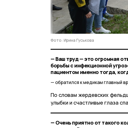
Фото: Ирина Гуськова
— Ваш труд — это огромная о
борьбы с инфекционной угрозо
пациентом именно тогда, ког
обратился к медикам главный в
По словам жердевских фельдш
улыбки и счастливые глаза сп
— Очень приятно от такого к