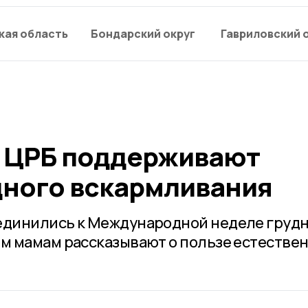
кая область
Бондарский округ
Гавриловский 
 ЦРБ поддерживают
дного вскармливания
динились к Международной неделе груд
м мамам рассказывают о пользе естестве