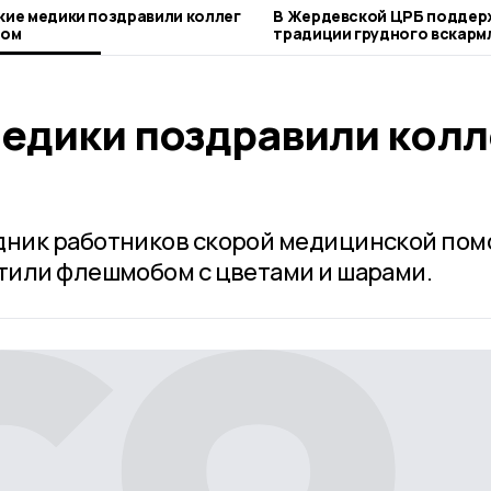
ие медики поздравили коллег
В Жердевской ЦРБ подде
бом
традиции грудного вскарм
едики поздравили колл
ник работников скорой медицинской по
тили флешмобом с цветами и шарами.