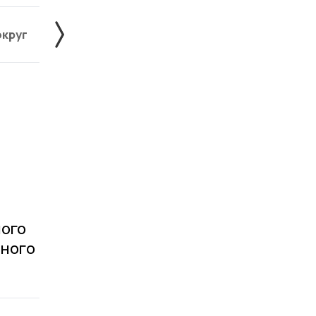
округ
Знаменский округ
Инжавинский округ
ного
нного