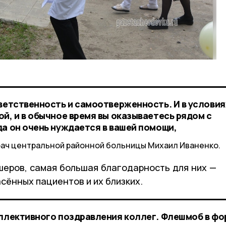
тветственность и самоотверженность. И в условия
й, и в обычное время вы оказываетесь рядом с
да он очень нуждается в вашей помощи,
рач центральной районной больницы Михаил Иваненко.
еров, самая большая благодарность для них —
асённых пациентов и их близких.
оллективного поздравления коллег. Флешмоб в ф