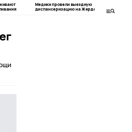
рживают
Медики провели выездную
В
ливания
диспансеризацию на Жердевском
д
сахарном заводе
ег
мощи