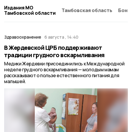
Издания МО
Тамбовская область
Бонд
Тамбовской области
Здравоохранение
6 августа , 14:40
В Жердевской ЦРБ поддерживают
традиции грудного вскармливания
Медики Жердевки присоединились к Международной
неделе грудного вскармливания — молодым мамам
рассказывают о пользе естественного питания для
малышей.