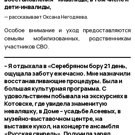
дети-инвалиды,
рассказывает Оксана Негодяева.
Особое внимание и уход предоставляются
семьям мобилизованных, родственникам
участников СВО.
– Я отдыхала в «Серебряном бору 21 день,
ощущала заботу ежечасно. Мне назначили
восстанавливающие процедуры. Была и
большая культурная программа. С
удовольствием побывала на экскурсиях в
Котовске, где увидела знаменитую
неваляшку, в Доме – усадьбе Асеевых, в
музейно-выставочном центре, на
выставке кукол, на концерте ансамбля
«Русская свирель». Получила заряд