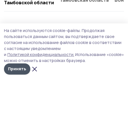
Тамбовская область
Бонд
Тамбовской области
Здравоохранение
25 июля , 15:07
На сайте используются cookie-файлы.
Продолжая
Медики провели выездную
пользоваться данным сайтом, вы подтверждаете свое
диспансеризацию на Жердевском
согласие на использование файлов cookie в соответствии
с настоящим уведомлением
сахарном заводе
и
Политикой конфиденциальности.
Использование «cookie»
В течение двух дней медработники проверили
можно отменить в настройках браузера.
здоровье у более 80 сотрудников завода.
Принять