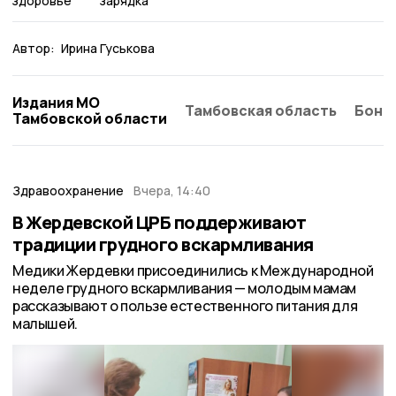
здоровье
зарядка
Автор:
Ирина Гуськова
Издания МО
Тамбовская область
Бонд
Тамбовской области
Здравоохранение
Вчера, 14:40
В Жердевской ЦРБ поддерживают
традиции грудного вскармливания
Медики Жердевки присоединились к Международной
неделе грудного вскармливания — молодым мамам
рассказывают о пользе естественного питания для
малышей.