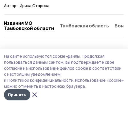
Автор:
Ирина Старова
Издания МО
Тамбовская область
Бонд
Тамбовской области
Здравоохранение
25 июля , 15:07
На сайте используются cookie-файлы.
Продолжая
Медики провели выездную
пользоваться данным сайтом, вы подтверждаете свое
диспансеризацию на Жердевском
согласие на использование файлов cookie в соответствии
с настоящим уведомлением
сахарном заводе
и
Политикой конфиденциальности.
Использование «cookie»
В течение двух дней медработники проверили
можно отменить в настройках браузера.
здоровье у более 80 сотрудников завода.
Принять