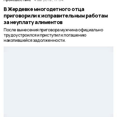
В Жердевке многодетного отца
приговорили к исправительным работам
за неуплату алиментов
После вынесения приговора мужчина официально
трудоустроился и приступил к погашению
накопившейся задолженности.