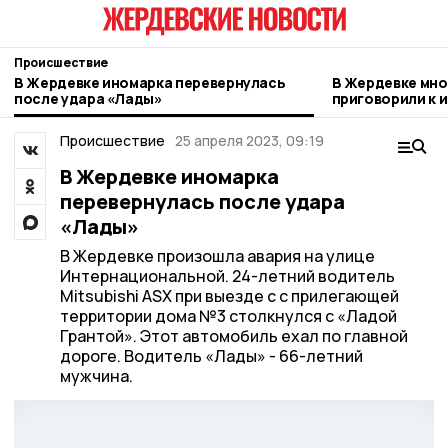
Происшествие
В Жердевке иномарка перевернулась
В Жердевке мн
после удара «Лады»
приговорили к 
за неуплату ал
Происшествие
25 апреля 2023, 09:19
В Жердевке иномарка
перевернулась после удара
«Лады»
В Жердевке произошла авария на улице
Интернациональной. 24-летний водитель
Mitsubishi ASX при выезде с с прилегающей
территории дома №3 столкнулся с «Ладой
Грантой». Этот автомобиль ехал по главной
дороге. Водитель «Лады» - 66-летний
мужчина.