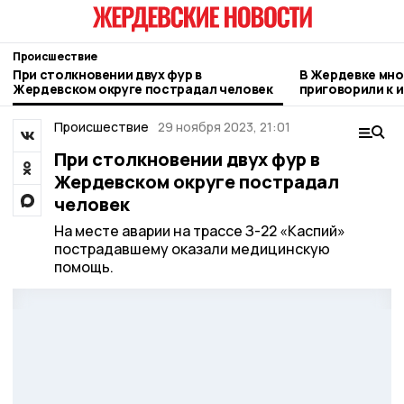
Происшествие
При столкновении двух фур в
В Жердевке мн
Жердевском округе пострадал человек
приговорили к 
за неуплату ал
Происшествие
29 ноября 2023, 21:01
При столкновении двух фур в
Жердевском округе пострадал
человек
На месте аварии на трассе З-22 «Каспий»
пострадавшему оказали медицинскую
помощь.