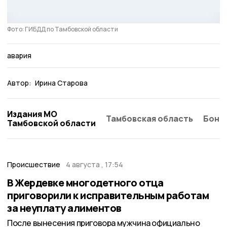
Фото: ГИБДД по Тамбовской области
авария
Автор:
Ирина Старова
Издания МО
Тамбовская область
Бонд
Тамбовской области
Происшествие
4 августа , 17:54
В Жердевке многодетного отца
приговорили к исправительным работам
за неуплату алиментов
После вынесения приговора мужчина официально