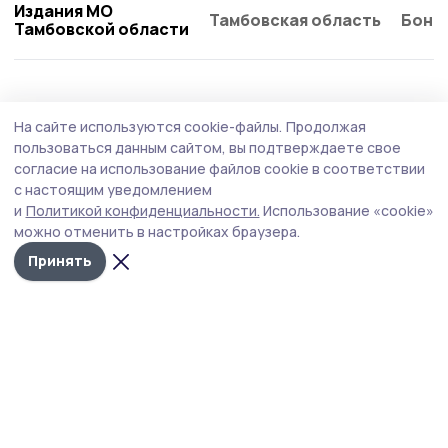
Издания МО
Тамбовская область
Бонд
Тамбовской области
Происшествие
31 июля , 08:49
На сайте используются cookie-файлы.
Продолжая
Незаконное выращивание
пользоваться данным сайтом, вы подтверждаете свое
наркосодержащих растений пресекли
согласие на использование файлов cookie в соответствии
с настоящим уведомлением
жердевские полицейские
и
Политикой конфиденциальности.
Использование «cookie»
За незаконное культивирование растений,
можно отменить в настройках браузера.
содержащих наркотические средства, возбуждено
Принять
уголовное дело.