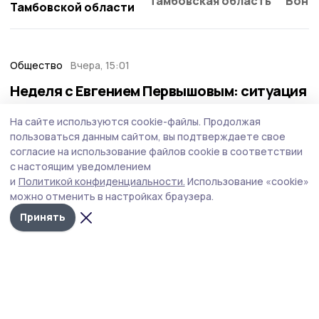
Тамбовская область
Бонд
Тамбовской области
Общество
Вчера, 15:01
Неделя с Евгением Первышовым: ситуация
на топливном рынке, чистота в городе и
На сайте используются cookie-файлы.
Продолжая
приоритеты образования
пользоваться данным сайтом, вы подтверждаете свое
Губернатор держит на контроле ситуацию с бензином,
согласие на использование файлов cookie в соответствии
требует навести порядок с мусором в Тамбове.
с настоящим уведомлением
и
Политикой конфиденциальности.
Использование «cookie»
можно отменить в настройках браузера.
Принять