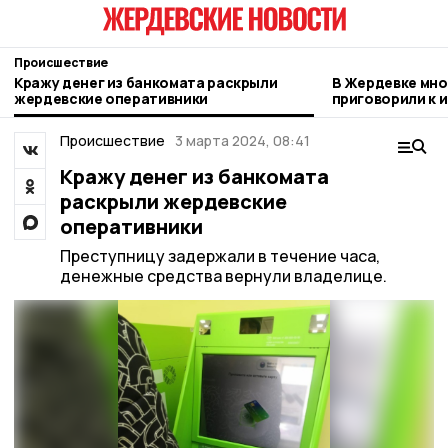
Происшествие
Кражу денег из банкомата раскрыли
В Жердевке мн
жердевские оперативники
приговорили к 
за неуплату ал
Происшествие
3 марта 2024, 08:41
Кражу денег из банкомата
раскрыли жердевские
оперативники
Преступницу задержали в течение часа,
денежные средства вернули владелице.