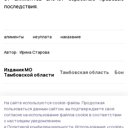
последствия.
алименты
неуплата
наказание
Автор:
Ирина Старова
Издания МО
Тамбовская область
Бонд
Тамбовской области
Происшествие
31 июля , 08:49
На сайте используются cookie-файлы.
Продолжая
Незаконное выращивание
пользоваться данным сайтом, вы подтверждаете свое
наркосодержащих растений пресекли
согласие на использование файлов cookie в соответствии
с настоящим уведомлением
жердевские полицейские
и
Политикой конфиденциальности.
Использование «cookie»