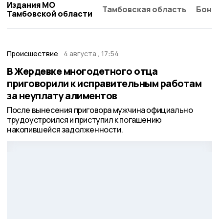
Издания МО
Тамбовская область
Бонд
Тамбовской области
Происшествие
4 августа , 17:54
В Жердевке многодетного отца
приговорили к исправительным работам
за неуплату алиментов
После вынесения приговора мужчина официально
трудоустроился и приступил к погашению
накопившейся задолженности.