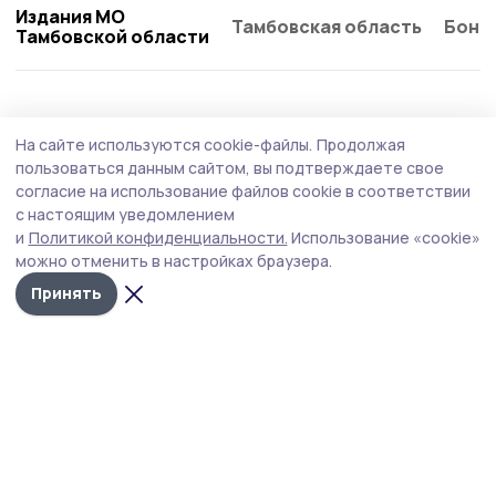
Издания МО
Тамбовская область
Бонд
Тамбовской области
Политика
3 июня , 11:55
На сайте используются cookie-файлы.
Продолжая
Тамбовская область отмечена на
пользоваться данным сайтом, вы подтверждаете свое
федеральном уровне как «регион
согласие на использование файлов cookie в соответствии
с настоящим уведомлением
прорыва» по профилактике социального
и
Политикой конфиденциальности.
Использование «cookie»
сиротства
можно отменить в настройках браузера.
Тамбовщину в числе регионов России, показавших
Принять
наиболее заметный прогресс за год, выделила
Уполномоченный по правам ребёнка Мария Львова-
Белова в ходе своего доклада Президенту России
Владимиру Путину.