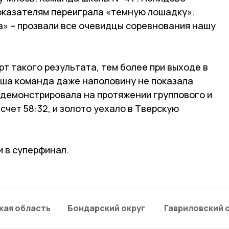
показателям переиграла «темную лошадку».
а» – прозвали все очевидцы соревнования нашу
рт такого результата, тем более при выходе в
наша команда даже наполовину не показала
 демонстрировала на протяжении группового и
счет 58:32, и золото уехало в Тверскую
 в суперфинал.
кая область
Бондарский округ
Гавриловский 