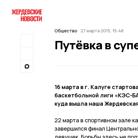
Общество
27 марта 2015, 15:48
Путёвка в су
16 марта в г. Калуге старт
баскетбольной лиги «КЭС-Б
куда вышла наша Жердевская
22 марта в спортивном зале к
завершился финал Центрально
девушек. Борьбы здесь не пол