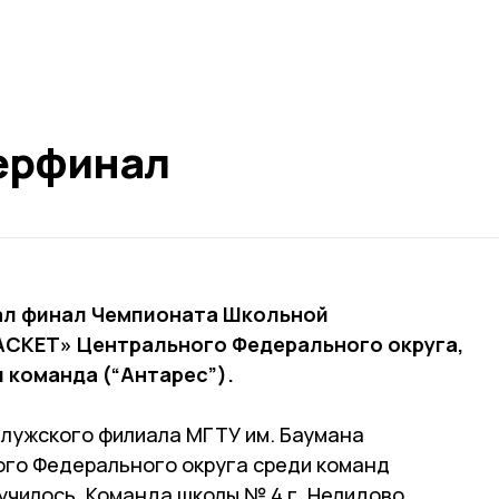
перфинал
овал финал Чемпионата Школьной
АСКЕТ» Центрального Федерального округа,
 команда (“Антарес”).
алужского филиала МГТУ им. Баумана
го Федерального округа среди команд
училось. Команда школы № 4 г. Нелидово