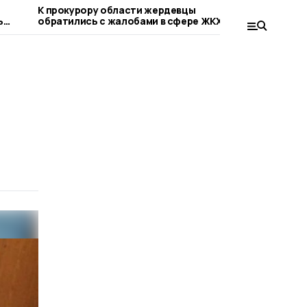
К прокурору области жердевцы
Сельская 
ь
обратились с жалобами в сфере ЖКХ и
округа от
благоустройства