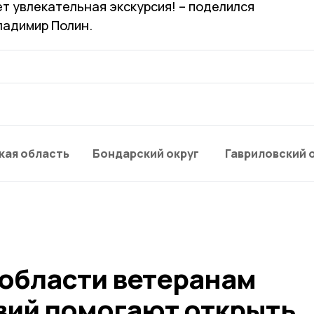
т увлекательная экскурсия! – поделился
ладимир Полин.
кая область
Бондарский округ
Гавриловский 
 области ветеранам
вий помогают открыть