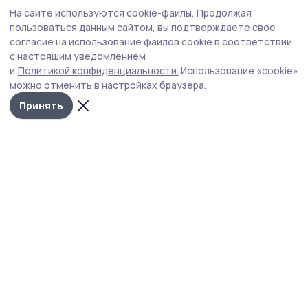
Общество
Сегодня, 17:49
На сайте используются cookie-файлы.
Продолжая
В жердевском детском саду отметили
пользоваться данным сайтом, вы подтверждаете свое
День светофора
согласие на использование файлов cookie в соответствии
с настоящим уведомлением
Мероприятие стало поводом лишний раз убедиться,
и
Политикой конфиденциальности.
Использование «cookie»
что маленькие пешеходы готовы к любым дорожным
можно отменить в настройках браузера.
ситуациям.
Принять